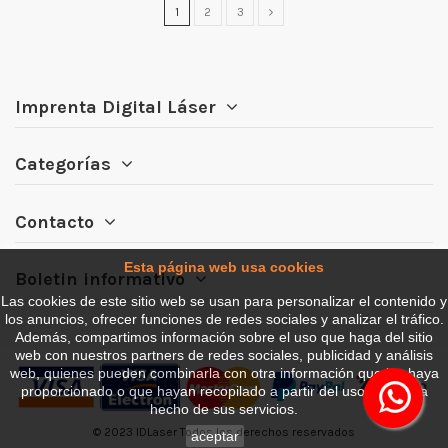
1
2
3
Imprenta Digital Láser
Categorías
Contacto
Esta página web usa cookies
Boletin informativo
Las cookies de este sitio web se usan para personalizar el contenido y
los anuncios, ofrecer funciones de redes sociales y analizar el tráfico.
Además, compartimos información sobre el uso que haga del sitio
web con nuestros partners de redes sociales, publicidad y análisis
web, quienes pueden combinarla con otra información que les haya
proporcionado o que hayan recopilado a partir del uso que haya
hecho de sus servicios.
© 2023 IDLaser Todos los derechos reservados
aceptar