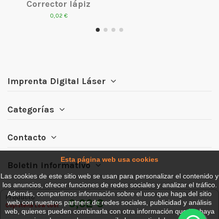
Corrector lápiz
0,02 €
Imprenta Digital Láser
Categorías
Contacto
Esta página web usa cookies
Boletin informativo
Las cookies de este sitio web se usan para personalizar el contenido y
los anuncios, ofrecer funciones de redes sociales y analizar el tráfico.
Además, compartimos información sobre el uso que haga del sitio
Producto
0,02 €
web con nuestros partners de redes sociales, publicidad y análisis
Copisteria Low cost
web, quienes pueden combinarla con otra información que les haya