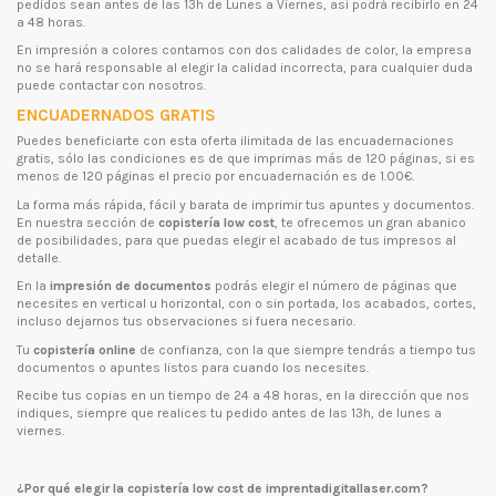
pedidos sean antes de las 13h de Lunes a Viernes, así podrá recibirlo en 24
a 48 horas.
En impresión a colores contamos con dos calidades de color, la empresa
no se hará responsable al elegir la calidad incorrecta, para cualquier duda
puede contactar con nosotros.
ENCUADERNADOS GRATIS
Puedes beneficiarte con esta oferta ilimitada de las encuadernaciones
gratis, sólo las condiciones es de que imprimas más de 120 páginas, si es
menos de 120 páginas el precio por encuadernación es de 1.00€.
La forma más rápida, fácil y barata de imprimir tus apuntes y documentos.
En nuestra sección de
copistería low cost
, te ofrecemos un gran abanico
de posibilidades, para que puedas elegir el acabado de tus impresos al
detalle.
En la
impresión de documentos
podrás elegir el número de páginas que
necesites en vertical u horizontal, con o sin portada, los acabados, cortes,
incluso dejarnos tus observaciones si fuera necesario.
Tu
copistería online
de confianza, con la que siempre tendrás a tiempo tus
documentos o apuntes listos para cuando los necesites.
Recibe tus copias en un tiempo de 24 a 48 horas, en la dirección que nos
indiques, siempre que realices tu pedido antes de las 13h, de lunes a
viernes.
¿Por qué elegir la copistería low cost de imprentadigitallaser.com?