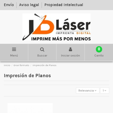
Envío
Aviso legal
Propiedad Intelectual
0
Menú
Buscar
Iniciar sesión
Carrito
Inicio
Gran formato
Impresión de Planos
Impresión de Planos
Relevancia
1