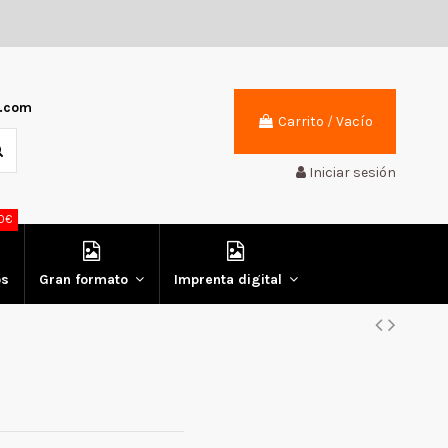
r.com
Carrito
/
Vacío
Iniciar sesión
0€
os
Gran formato
Imprenta digital