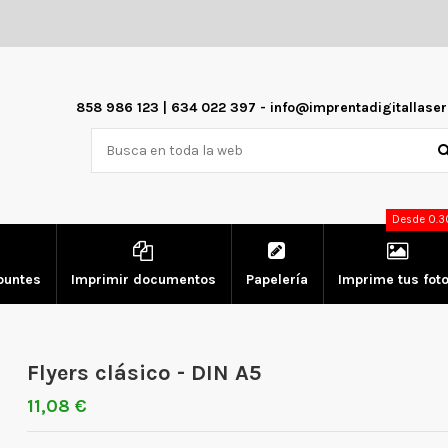
858 986 123 | 634 022 397 - info@imprentadigitallase
Desde 0.3
puntes
Imprimir documentos
Papelería
Imprime tus fot
Flyers clásico - DIN A5
11,08 €