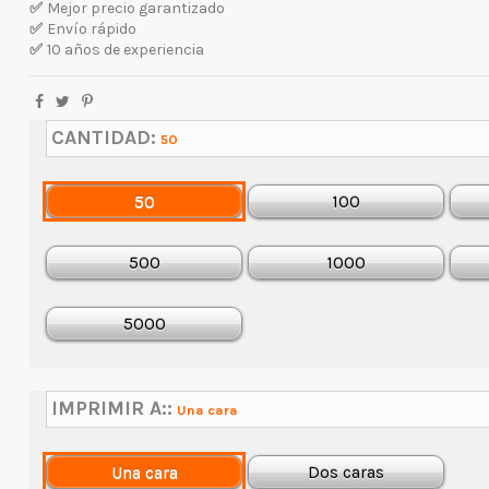
✅
Mejor precio garantizado
✅
Envío rápido
✅
10 años de experiencia
CANTIDAD:
50
50
100
500
1000
5000
IMPRIMIR A::
Una cara
Una cara
Dos caras