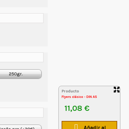
250gr.
Producto
Flyers clásico - DIN A5
11,08 €

Añadir al